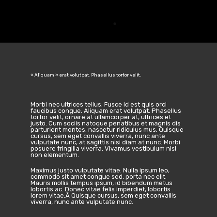
« Aliquam » erat volutpat. Phasellus tortor velit.
Morbi nec ultrices tellus. Fusce id est quis orci
faucibus congue. Aliquam erat volutpat. Phasellus
tortor velit, ornare at ullamcorper at, ultrices et
justo. Cum sociis natoque penatibus et magnis dis
parturient montes, nascetur ridiculus mus. Quisque
cursus, sem eget convallis viverra, nunc ante
vulputate nunc, at sagittis nisi diam at nunc. Morbi
posuere fringilla viverra. Vivamus vestibulum nisl
non elementum.
Maximus justo vulputate vitae. Nulla ipsum leo,
commodo sit amet congue sed, porta nec elit.
Mauris mollis tempus ipsum, id bibendum metus
lobortis ac. Donec vitae felis imperdiet, lobortis
lorem vitae.Â Quisque cursus, sem eget convallis
viverra, nunc ante vulputate nunc.