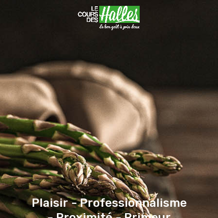
Hit enter to search or ESC to close
Plaisir
-
Professionnalisme
-
Proximité
-
Primeur